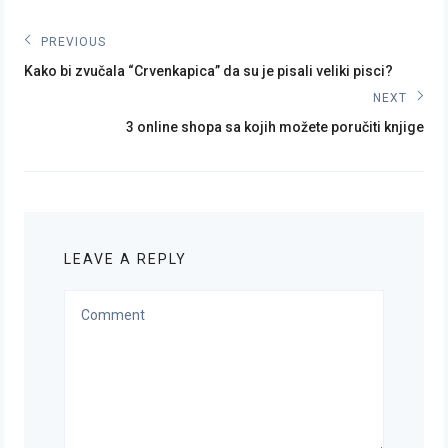
Post
PREVIOUS
Previous
navigation
Kako bi zvučala “Crvenkapica” da su je pisali veliki pisci?
post:
NEXT
Next
3 online shopa sa kojih možete poručiti knjige
post:
LEAVE A REPLY