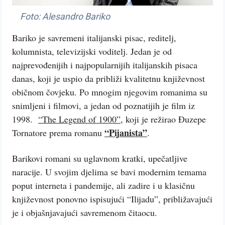
Foto: Alesandro Bariko
Bariko je savremeni italijanski pisac, reditelj,
kolumnista, televizijski voditelj. Jedan je od
najprevođenijih i najpopularnijih italijanskih pisaca
danas, koji je uspio da približi kvalitetnu književnost
običnom čovjeku. Po mnogim njegovim romanima su
snimljeni i filmovi, a jedan od poznatijih je film iz
1998.
“The Legend of 1900”
, koji je režirao Đuzepe
“Pijanista”
Tornatore prema romanu
.
Barikovi romani su uglavnom kratki, upečatljive
naracije. U svojim djelima se bavi modernim temama
poput interneta i pandemije, ali zadire i u klasičnu
književnost ponovno ispisujući “Ilijadu”, približavajući
je i objašnjavajući savremenom čitaocu.