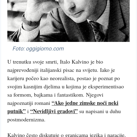
Foto: oggigiorno.com
U trenutku svoje smrti, Italo Kalvino je bio
najprevođeniji italijanski pisac na svijetu. Iako je
karijeru počeo kao neorealista, postao je poznat po
svojim kasnijim djelima u kojima je eksperimentisao
sa formom, bajkama i fantastikom. Njegovi
“Ako jedne zimske noći neki
najpoznatiji romani
putnik”
“Nevidljivi gradovi”
i
su napisani u duhu
postmodernizma.
Kalvino često diskutuje o granicama jezika i naracije,