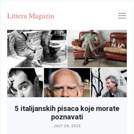
Skip
to
Littera Magazin
content
5 italijanskih pisaca koje morate
poznavati
JULY 24, 2023