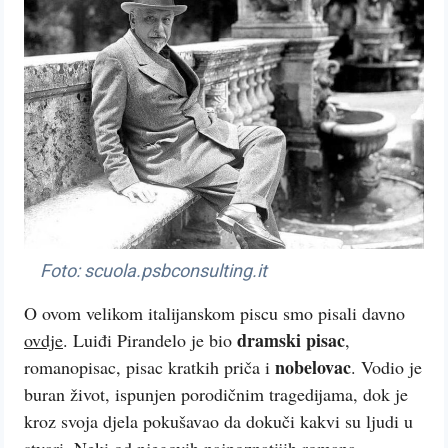
Foto: scuola.psbconsulting.it
O ovom velikom italijanskom piscu smo pisali davno
dramski pisac
ovdje
. Luiđi Pirandelo je bio
,
nobelovac
romanopisac, pisac kratkih priča i
. Vodio je
buran život, ispunjen porodičnim tragedijama, dok je
kroz svoja djela pokušavao da dokuči kakvi su ljudi u
stvari. Neki od njegovih najpoznatijih romana,