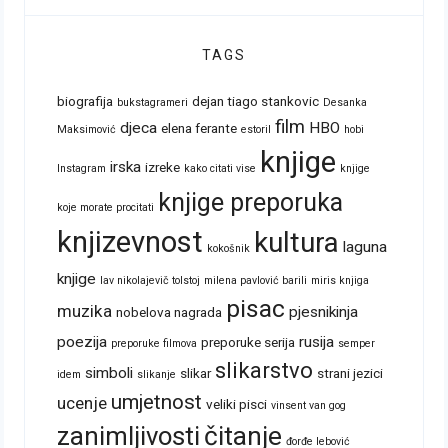
TAGS
biografija
dejan tiago stankovic
bukstagrameri
Desanka
film
djeca
HBO
elena ferante
Maksimović
estoril
hobi
knjige
irska
izreke
Instagram
kako citati vise
knjige
knjige preporuka
koje morate procitati
knjizevnost
kultura
laguna
kokošnik
knjige
lav nikolajevič tolstoj
milena pavlović barili
miris knjiga
pisac
muzika
pjesnikinja
nobelova nagrada
poezija
rusija
preporuke serija
preporuke filmova
semper
slikarstvo
simboli
slikar
strani jezici
idem
slikanje
umjetnost
ucenje
veliki pisci
vinsent van gog
zanimljivosti
čitanje
đorđe lebović