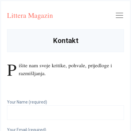
Skip
to
Littera Magazin
content
Kontakt
P
išite nam svoje kritike, pohvale, prijedloge i
razmišljanja.
Your Name (required)
Your Email (required)