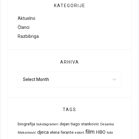
KATEGORIJE
Aktuelno
Članci
Razbibriga
ARHIVA
Arhiva
TAGS
biografija
dejan tiago stankovic
bukstagrameri
Desanka
film
djeca
HBO
elena ferante
Maksimović
estoril
hobi