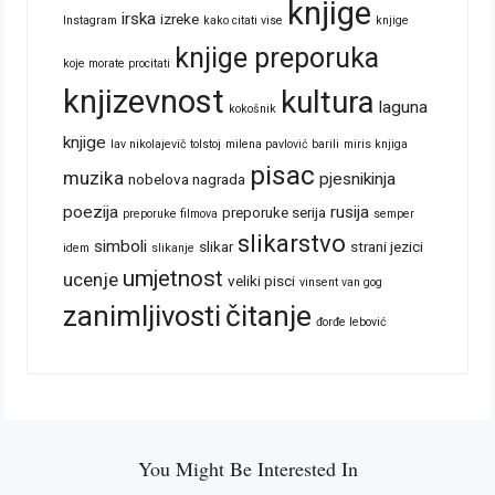
knjige
irska
izreke
Instagram
kako citati vise
knjige
knjige preporuka
koje morate procitati
knjizevnost
kultura
laguna
kokošnik
knjige
lav nikolajevič tolstoj
milena pavlović barili
miris knjiga
pisac
muzika
pjesnikinja
nobelova nagrada
poezija
rusija
preporuke serija
preporuke filmova
semper
slikarstvo
simboli
slikar
strani jezici
idem
slikanje
umjetnost
ucenje
veliki pisci
vinsent van gog
zanimljivosti
čitanje
đorđe lebović
You Might Be Interested In