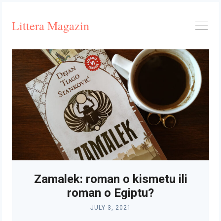
Skip
to
Littera Magazin
content
Zamalek: roman o kismetu ili
roman o Egiptu?
JULY 3, 2021