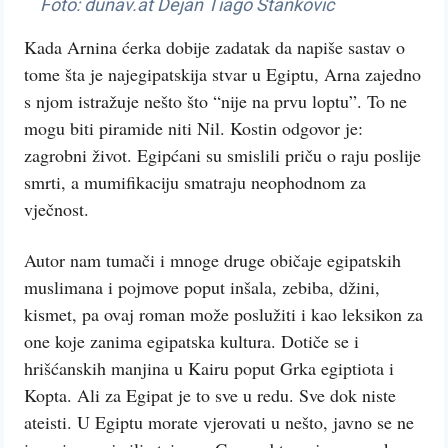
Foto: dunav.at Dejan Tiago Stanković
Kada Arnina ćerka dobije zadatak da napiše sastav o
tome šta je najegipatskija stvar u Egiptu, Arna zajedno
s njom istražuje nešto što “nije na prvu loptu”. To ne
mogu biti piramide niti Nil. Kostin odgovor je:
zagrobni život. Egipćani su smislili priču o raju poslije
smrti, a mumifikaciju smatraju neophodnom za
vječnost.
Autor nam tumači i mnoge druge običaje egipatskih
muslimana i pojmove poput inšala, zebiba, džini,
kismet, pa ovaj roman može poslužiti i kao leksikon za
one koje zanima egipatska kultura. Dotiče se i
hrišćanskih manjina u Kairu poput Grka egiptiota i
Kopta. Ali za Egipat je to sve u redu. Sve dok niste
ateisti. U Egiptu morate vjerovati u nešto, javno se ne