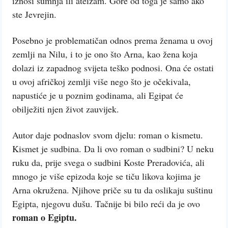
iznosi sumnja ili ateizam. Gore od toga je samo ako
ste Jevrejin.
Posebno je problematičan odnos prema ženama u ovoj
zemlji na Nilu, i to je ono što Arna, kao žena koja
dolazi iz zapadnog svijeta teško podnosi. Ona će ostati
u ovoj afričkoj zemlji više nego što je očekivala,
napustiće je u poznim godinama, ali Egipat će
obilježiti njen život zauvijek.
Autor daje podnaslov svom djelu: roman o kismetu.
Kismet je sudbina. Da li ovo roman o sudbini? U neku
ruku da, prije svega o sudbini Koste Preradovića, ali
mnogo je više epizoda koje se tiču likova kojima je
Arna okružena. Njihove priče su tu da oslikaju suštinu
Egipta, njegovu dušu. Tačnije bi bilo reći da je ovo
roman o Egiptu.