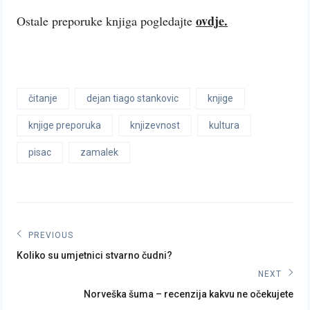
ovdje.
Ostale preporuke knjiga pogledajte
čitanje
dejan tiago stankovic
knjige
knjige preporuka
knjizevnost
kultura
pisac
zamalek
Post
PREVIOUS
Previous
navigation
Koliko su umjetnici stvarno čudni?
post:
NEXT
Next
Norveška šuma – recenzija kakvu ne očekujete