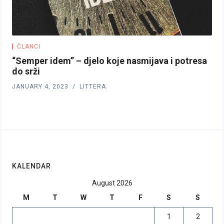
ČLANCI
“Semper idem” – djelo koje nasmijava i potresa
do srži
JANUARY 4, 2023
LITTERA
KALENDAR
August 2026
M
T
W
T
F
S
S
1
2