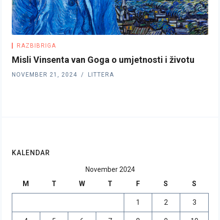
RAZBIBRIGA
Misli Vinsenta van Goga o umjetnosti i životu
NOVEMBER 21, 2024
LITTERA
KALENDAR
November 2024
M
T
W
T
F
S
S
1
2
3