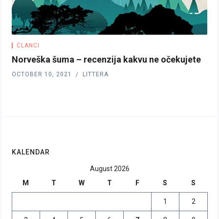
ČLANCI
Norveška šuma – recenzija kakvu ne očekujete
OCTOBER 10, 2021
LITTERA
KALENDAR
August 2026
M
T
W
T
F
S
S
1
2