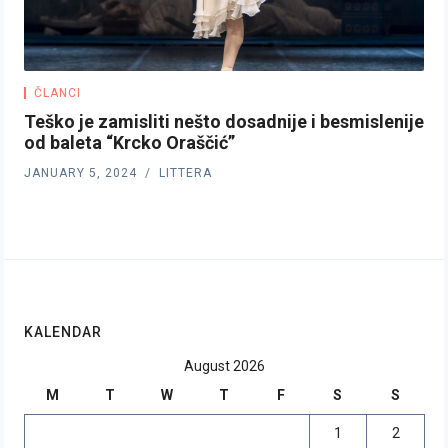
ČLANCI
Teško je zamisliti nešto dosadnije i besmislenije
od baleta “Krcko Oraščić”
JANUARY 5, 2024
LITTERA
KALENDAR
August 2026
M
T
W
T
F
S
S
1
2