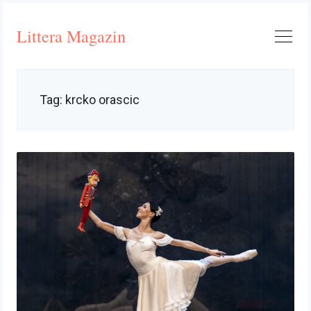
Skip
to
Littera Magazin
content
Tag:
krcko orascic