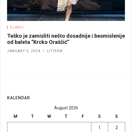
ČLANCI
Teško je zamisliti nešto dosadnije i besmislenije
od baleta “Krcko Oraščić”
JANUARY 5, 2024
LITTERA
KALENDAR
August 2026
M
T
W
T
F
S
S
1
2